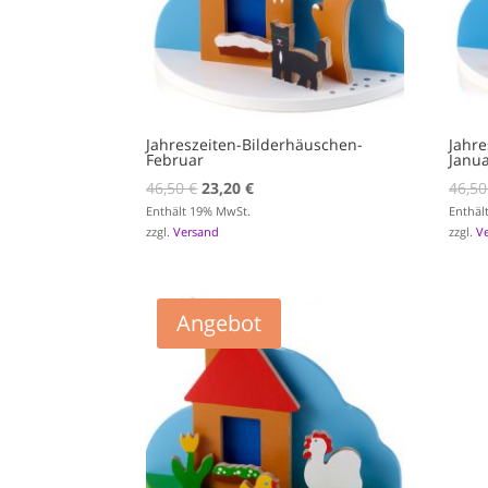
Jahreszeiten-Bilderhäuschen-
Jahre
Februar
Janu
Ursprünglicher
Aktueller
46,50
€
23,20
€
46,5
Preis
Preis
Enthält 19% MwSt.
Enthäl
zzgl.
Versand
zzgl.
V
war:
ist:
46,50 €
23,20 €.
Angebot