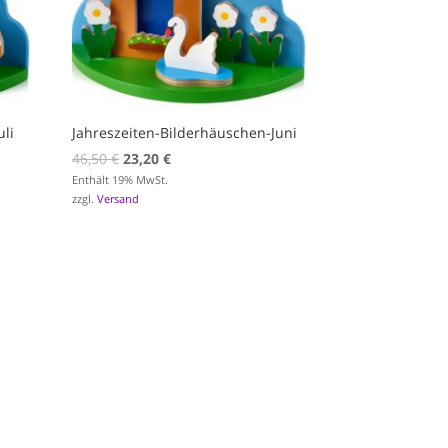
uli
Jahreszeiten-Bilderhäuschen-Juni
Ursprünglicher
Aktueller
46,50
€
23,20
€
Preis
Preis
Enthält 19% MwSt.
zzgl.
Versand
war:
ist:
46,50 €
23,20 €.