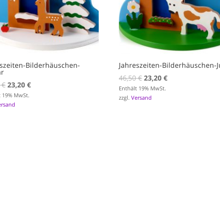
szeiten-Bilderhäuschen-
Jahreszeiten-Bilderhäuschen-J
ar
Ursprünglicher
Aktueller
46,50
€
23,20
€
Ursprünglicher
Aktueller
0
€
23,20
€
Preis
Preis
Enthält 19% MwSt.
Preis
Preis
t 19% MwSt.
zzgl.
Versand
war:
ist:
ersand
war:
ist:
46,50 €
23,20 €.
46,50 €
23,20 €.