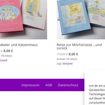
ekater und Katzenmaus
Reise zur Milchstrasse …und
zurück
Ursprünglicher
Aktueller
0
€
8,00
€
Ursprünglicher
Aktueller
10,00
€
8,00
€
Preis
Preis
t 7% MwSt
Preis
Preis
Enthält 7% MwSt
ersand
war:
ist:
zzgl.
Versand
war:
ist:
10,00 €
8,00 €.
10,00 €
8,00 €.
Impressum
AGB
Datenschutz
Um dir ein 
Geräteinfor
Technologie
auf dieser 
zurückziehs