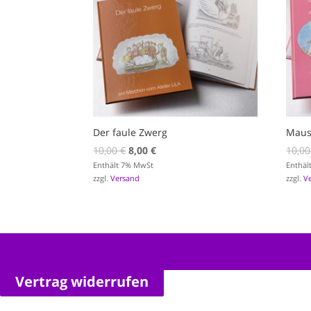
Der faule Zwerg
Maus
Ursprünglicher
Aktueller
10,00
€
8,00
€
10,0
Preis
Preis
Enthält 7% MwSt
Enthäl
zzgl.
Versand
zzgl.
V
war:
ist:
10,00 €
8,00 €.
Vertrag widerrufen