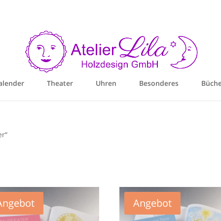
alender
Theater
Uhren
Besonderes
Büche
er“
Angebot
Angebot