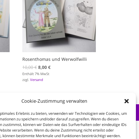
Rosenthomas und Werwolfwilli
Ursprünglicher
Aktueller
10,00
€
8,00
€
Preis
Preis
Enthält 7% MwSt
zzgl.
Versand
war:
ist:
10,00 €
8,00 €.
Cookie-Zustimmung verwalten
optimales Erlebnis zu bieten, verwenden wir Technologien wie Cookies, um
mationen zu speichern und/oder darauf zuzugreifen. Wenn du diesen
n zustimmst, können wir Daten wie das Surfverhalten oder eindeutige IDs
Website verarbeiten. Wenn du deine Zustimmung nicht erteilst oder
t, können bestimmte Merkmale und Funktionen beeinträchtigt werden.