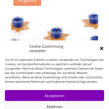
Angebot
Cookie-Zustimmung
verwalten
Um dir ein optimales Erlebnis zu bieten, verwenden wir Technologien wie
Cookies, um Geräteinformationen zu speichern und/oder darauf
zuzugreifen. Wenn du diesen Technologien zustimmst, können wir Daten
wie das Surfverhalten oder eindeutige IDs auf dieser Website
verarbeiten. Wenn du deine Zustimmung nicht erteilst oder zurückziehst,
können bestimmte Merkmale und Funktionen beeinträchtigt werden.
Sterne-Set
Ursprünglicher
Aktueller
41,00
€
23,20
€
Enthält 19% MwSt.
Preis
Preis
Akzeptieren
zzgl.
Versand
war:
ist:
41,00 €
23,20 €.
Ablehnen