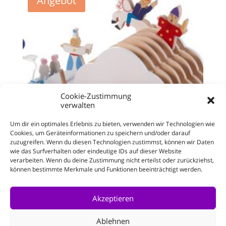
Angebot
Cookie-Zustimmung
verwalten
Um dir ein optimales Erlebnis zu bieten, verwenden wir Technologien wie
Cookies, um Geräteinformationen zu speichern und/oder darauf
zuzugreifen. Wenn du diesen Technologien zustimmst, können wir Daten
wie das Surfverhalten oder eindeutige IDs auf dieser Website
verarbeiten. Wenn du deine Zustimmung nicht erteilst oder zurückziehst,
können bestimmte Merkmale und Funktionen beeinträchtigt werden.
Verwandlungswolke
Ursprünglicher
Aktueller
213,00
€
117,81
€
Enthält 19% MwSt.
Preis
Preis
Akzeptieren
zzgl.
Versand
war:
ist:
213,00 €
117,81 €.
Ablehnen