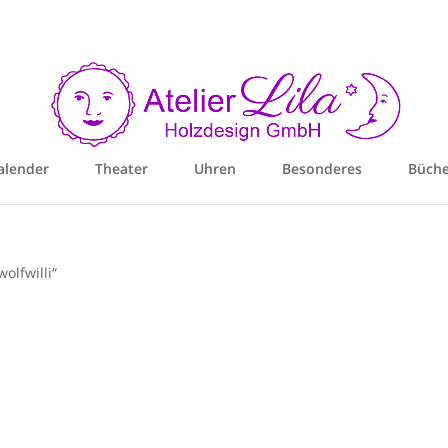
alender
Theater
Uhren
Besonderes
Büche
olfwilli“