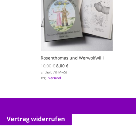
Rosenthomas und Werwolfwilli
Ursprünglicher
Aktueller
10,00
€
8,00
€
Preis
Preis
Enthält 7% MwSt
zzgl.
Versand
war:
ist:
10,00 €
8,00 €.
Vertrag widerrufen